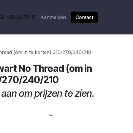
32 456 66 72 15
Aanmelden
Contact
read (om in te korten) 310/270/240/210
art No Thread (om in
0/270/240/210
aan om prijzen te zien.