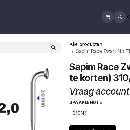
count
B2B Webshop
Wielbouw
Contact
+
Alle producten
Sapim Race Zwart No Th
Sapim Race Zw
te korten) 31
Vraag account 
SPAAKLENGTE