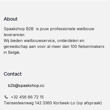
About
Spaakshop B2B is jouw professionele wielbouw
leverancier.
Wij bieden wielbouwservice, onderdelen en
gereedschap aan voor al meer dan 100 fietsenmakers
in België.
Contact
b2b@spaakshop.cc
+32 ⁠4⁠5⁠6⁠ ⁠6⁠6⁠ ⁠7⁠2⁠ ⁠1⁠5
Tiensesteenweg 142 3360 Korbeek-Lo (op afspraak)