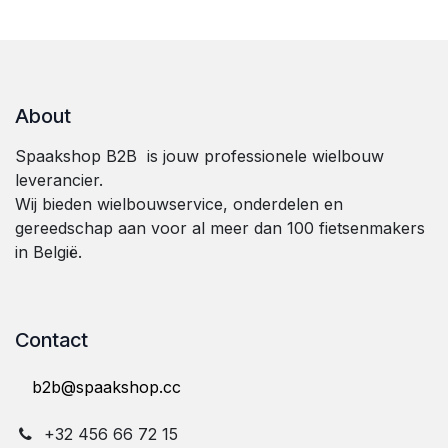
About
Spaakshop B2B is jouw professionele wielbouw
leverancier.
Wij bieden wielbouwservice, onderdelen en
gereedschap aan voor al meer dan 100 fietsenmakers
in België.
Contact
b2b@spaakshop.cc
+32 ⁠4⁠5⁠6⁠ ⁠6⁠6⁠ ⁠7⁠2⁠ ⁠1⁠5