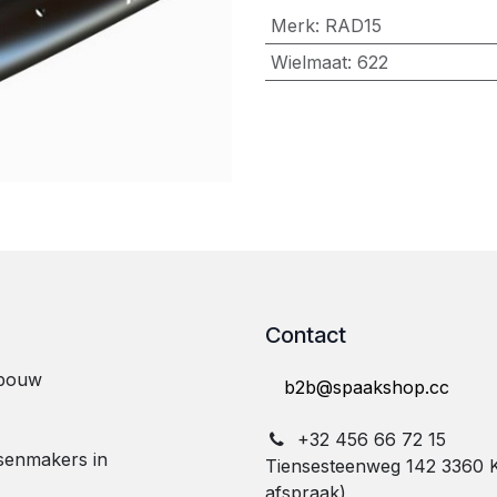
Merk
:
RAD15
Wielmaat
:
622
Contact
lbouw
b2b@spaakshop.cc
+32 ⁠4⁠5⁠6⁠ ⁠6⁠6⁠ ⁠7⁠2⁠ ⁠1⁠5
tsenmakers in
Tiensesteenweg 142 3360 
afspraak)